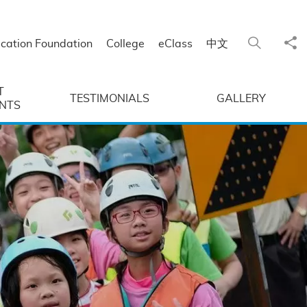
Sha
Search
cation Foundation
College
eClass
中文
T
TESTIMONIALS
GALLERY
NTS