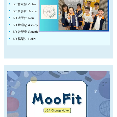
6C 林永譽 Victor
6C 余詩齊 Reena
6D 潘天仁 Ivan
6D 鄧珮慈 Ashley
6D 曾譽壹 Gareth
6D 楊樂知 Halia