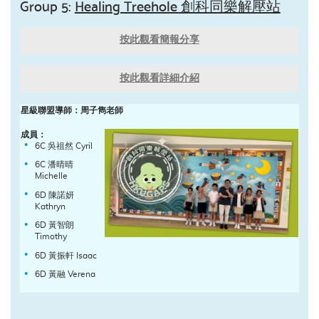
Group 5:
Healing Treehole 創科同樂解壓站
按此觀看簡報分享
按此觀看詳細介紹
星級聯盟導師：周子雋老師
成員：
6C 吳祖然 Cyril
6C 潘晴晴
Michelle
6D 陳諾妍
Kathryn
6D 黃智朗
Timothy
6D 黃振軒 Isaac
6D 黃融 Verena