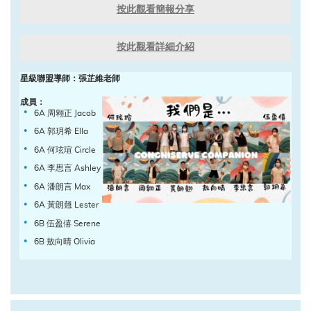
按此觀看簡報分享
按此觀看詳細介紹
星級聯盟導師：張芷維老師
成員：
6A 周翱正 Jacob
6A 郭玥希 Ella
6A 何玹瑄 Circle
6A 李思言 Ashley
6A 潘朗言 Max
6A 黃朗翹 Lester
6B 伍盈僖 Serene
6B 敖向晴 Olivia