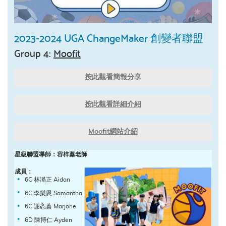
2023-2024 UGA ChangeMaker 創變者聯盟
Group 4:
Moofit
按此觀看簡報分享
按此觀看詳細介紹
Moofit網站介紹
星級聯盟導師：容梓蓁老師
成員：
6C 林澔正 Aidan
6C 李樂恩 Samantha
6C 謝忞蓁 Marjorie
6D 陳博仁 Ayden