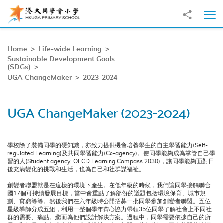
Skip to main content
Share to
Ope
Home
Life-wide Learning
Sustainable Development Goals
(SDGs)
UGA ChangeMaker
2023-2024
UGA ChangeMaker (2023-2024)
學校除了裝備同學的硬知識，亦致力提供機會培養學生的自主學習能力(Self-
regulated Learning)及共同學習能力(Co-agency)。使同學能夠成為掌管自己學
習的人(Student agency, OECD Learning Compass 2030)，讓同學能夠面對日
後充滿變化的挑戰和生活，也為自己和社群謀福祉。
創變者聯盟就是在這樣的環境下產生。在低年級的時候，我們讓同學接觸聯合
國17個可持續發展目標，當中會重點了解部份的議題包括環境保育、城市規
劃、貧窮等等。然後我們在六年級時公開招募一批同學參加創變者聯盟。五位
星級導師分成五組，利用一整個學年齊心協力帶領35位同學了解社會上不同社
群的需要、痛點。繼而為他們設計解決方案。過程中，同學需要依據自己的所