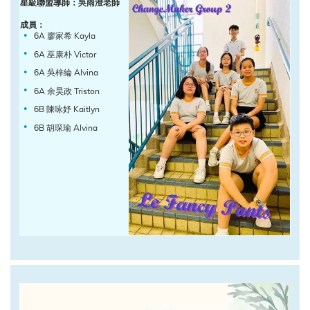
星級聯盟導師：吳雨澄老師
成員：
6A 廖家希 Kayla
6A 巫康朴 Victor
6A 吳梓綸 Alvina
6A 余昊政 Triston
6B 陳咏妤 Kaitlyn
6B 胡琛瑜 Alvina