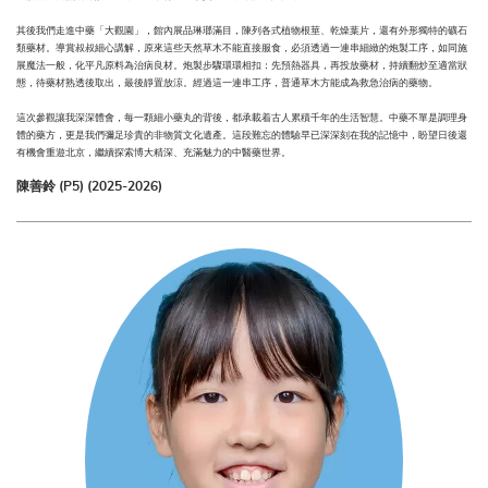
其後我們走進中藥「大觀園」，館內展品琳瑯滿目，陳列各式植物根莖、乾燥葉片，還有外形獨特的礦石
類藥材。導賞叔叔細心講解，原來這些天然草木不能直接服食，必須透過一連串細緻的炮製工序，如同施
展魔法一般，化平凡原料為治病良材。炮製步驟環環相扣：先預熱器具，再投放藥材，持續翻炒至適當狀
態，待藥材熟透後取出，最後靜置放涼。經過這一連串工序，普通草木方能成為救急治病的藥物。
這次參觀讓我深深體會，每一顆細小藥丸的背後，都承載着古人累積千年的生活智慧。中藥不單是調理身
體的藥方，更是我們彌足珍貴的非物質文化遺產。這段難忘的體驗早已深深刻在我的記憶中，盼望日後還
有機會重遊北京，繼續探索博大精深、充滿魅力的中醫藥世界。
陳善鈴 (P5) (2025-2026)