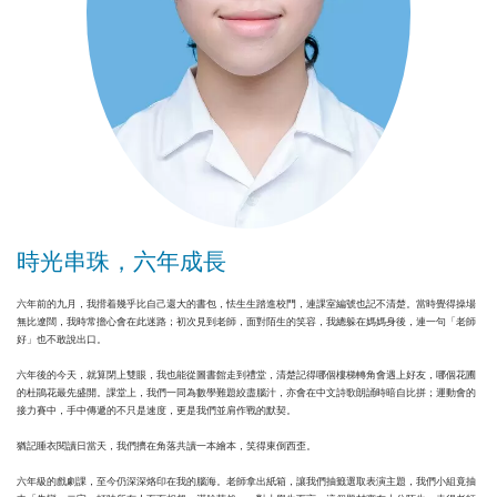
時光串珠，六年成長
六年前的九月，我揹着幾乎比自己還大的書包，怯生生踏進校門，連課室編號也記不清楚。當時覺得操場
無比遼闊，我時常擔心會在此迷路；初次見到老師，面對陌生的笑容，我總躲在媽媽身後，連一句「老師
好」也不敢說出口。
六年後的今天，就算閉上雙眼，我也能從圖書館走到禮堂，清楚記得哪個樓梯轉角會遇上好友，哪個花圃
的杜鵑花最先盛開。課堂上，我們一同為數學難題絞盡腦汁，亦會在中文詩歌朗誦時暗自比拼；運動會的
接力賽中，手中傳遞的不只是速度，更是我們並肩作戰的默契。
猶記睡衣閱讀日當天，我們擠在角落共讀一本繪本，笑得東倒西歪。
六年級的戲劇課，至今仍深深烙印在我的腦海。老師拿出紙箱，讓我們抽籤選取表演主題，我們小組竟抽