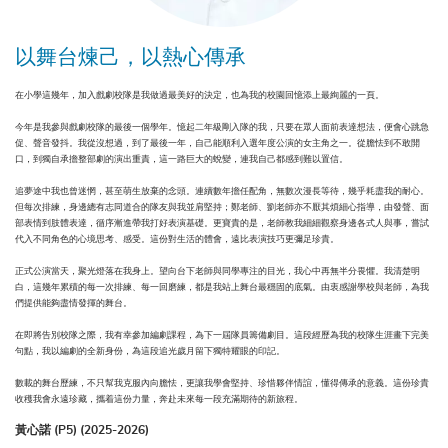
以舞台煉己，以熱心傳承
在小學這幾年，加入戲劇校隊是我做過最美好的決定，也為我的校園回憶添上最絢麗的一頁。
今年是我參與戲劇校隊的最後一個學年。憶起二年級剛入隊的我，只要在眾人面前表達想法，便會心跳急
促、聲音發抖。我從沒想過，到了最後一年，自己能順利入選年度公演的女主角之一。從膽怯到不敢開
口，到獨自承擔整部劇的演出重責，這一路巨大的蛻變，連我自己都感到難以置信。
追夢途中我也曾迷惘，甚至萌生放棄的念頭。連續數年擔任配角，無數次漫長等待，幾乎耗盡我的耐心。
但每次排練，身邊總有志同道合的隊友與我並肩堅持；鄭老師、劉老師亦不厭其煩細心指導，由發聲、面
部表情到肢體表達，循序漸進帶我打好表演基礎。更寶貴的是，老師教我細細觀察身邊各式人與事，嘗試
代入不同角色的心境思考、感受。這份對生活的體會，遠比表演技巧更彌足珍貴。
正式公演當天，聚光燈落在我身上。望向台下老師與同學專注的目光，我心中再無半分畏懼。我清楚明
白，這幾年累積的每一次排練、每一回磨練，都是我站上舞台最穩固的底氣。由衷感謝學校與老師，為我
們提供能夠盡情發揮的舞台。
在即將告別校隊之際，我有幸參加編劇課程，為下一屆隊員籌備劇目。這段經歷為我的校隊生涯畫下完美
句點，我以編劇的全新身份，為這段追光歲月留下獨特耀眼的印記。
數載的舞台歷練，不只幫我克服內向膽怯，更讓我學會堅持、珍惜夥伴情誼，懂得傳承的意義。這份珍貴
收穫我會永遠珍藏，攜着這份力量，奔赴未來每一段充滿期待的新旅程。
黃心諾 (P5) (2025-2026)