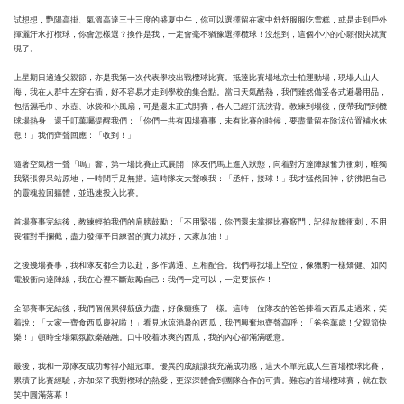
試想想，艷陽高掛、氣溫高達三十三度的盛夏中午，你可以選擇留在家中舒舒服服吃雪糕，或是走到戶外
揮灑汗水打欖球，你會怎樣選？換作是我，一定會毫不猶豫選擇欖球！沒想到，這個小小的心願很快就實
現了。
上星期日適逢父親節，亦是我第一次代表學校出戰欖球比賽。抵達比賽場地京士柏運動場，現場人山人
海，我在人群中左穿右插，好不容易才走到學校的集合點。當日天氣酷熱，我們雖然備妥各式避暑用品，
包括濕毛巾、水壺、冰袋和小風扇，可是還未正式開賽，各人已經汗流浹背。教練到場後，便帶我們到欖
球場熱身，還千叮萬囑提醒我們：「你們一共有四場賽事，未有比賽的時候，要盡量留在陰涼位置補水休
息！」我們齊聲回應：「收到！」
隨著空氣槍一聲「嗚」響，第一場比賽正式展開！隊友們馬上進入狀態，向着對方達陣線奮力衝刺，唯獨
我緊張得呆站原地，一時間手足無措。這時隊友大聲喚我：「丞軒，接球！」我才猛然回神，彷彿把自己
的靈魂拉回軀體，並迅速投入比賽。
首場賽事完結後，教練輕拍我們的肩膀鼓勵：「不用緊張，你們還未掌握比賽竅門，記得放膽衝刺，不用
畏懼對手攔截，盡力發揮平日練習的實力就好，大家加油！」
之後幾場賽事，我和隊友都全力以赴，多作溝通、互相配合。我們尋找場上空位，像獵豹一樣矯健、如閃
電般衝向達陣線，我在心裡不斷鼓勵自己：我們一定可以，一定要振作！
全部賽事完結後，我們個個累得筋疲力盡，好像癱瘓了一樣。這時一位隊友的爸爸捧着大西瓜走過來，笑
着說：「大家一齊食西瓜慶祝啦！」看見冰涼消暑的西瓜，我們興奮地齊聲高呼：「爸爸萬歲！父親節快
樂！」頓時全場氣氛歡樂融融。口中咬着冰爽的西瓜，我的內心卻滿滿暖意。
最後，我和一眾隊友成功奪得小組冠軍。優異的成績讓我充滿成功感，這天不單完成人生首場欖球比賽，
累積了比賽經驗，亦加深了我對欖球的熱愛，更深深體會到團隊合作的可貴。難忘的首場欖球賽，就在歡
笑中圓滿落幕！