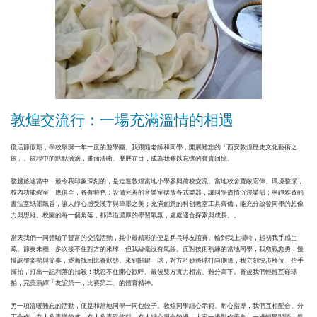
敦煌交流行：一場充滿溫情的相遇
復活節假期，學校舉辦一年一度的遊學團。我跟隨老師和同學，開展難忘的「西安敦煌歷史文化藝術之
旅」。旅程中的點點滴滴，畫面清晰、歷歷在目，成為我難以忘懷的寶貴回憶。
整趟旅途當中，最令我印象深刻的，是走進敦煌當地小學參與跨校交流。當地校舍寬敞宏偉、環境整潔，
校內功能教室一應俱全，各有特色：設備完善的音樂室摆放各式樂器，讓同學盡情沉浸樂韻；寧靜雅致的
書法室紙墨飄香，讓人靜心感受漢字與筆墨之美；充滿創意的科创教室工具齊備，能充分啟發同學的想像
力與思維。校園的每一個角落，都洋溢濃厚的學習氣氛，處處適合探索與成長。。
當天我們一同體驗了豐富的交流活動，其中最精彩的便是乒乓球友誼賽。輪到我上場時，起初我手感生
疏、節奏未穩，多次接不住對方的來球，但我絲毫沒有氣餒。面對技術熟練的當地同學，我愈戰愈勇，慢
慢調整姿勢與節奏，逐漸找回比賽狀態。來到關鍵一球，對方巧妙將球打向側邊，我立刻快步移位、抬手
揮拍，打出一記利落的扣殺！我忍不住開心歡呼。最後雙方實力相當、難分高下。賽後我們輕輕互碰球
拍，完美演繹「友誼第一，比賽第二」的體育精神。
另一項溫暖難忘的活動，便是和當地同學一同包餃子。敦煌同學細心示範、耐心指導，我們互相配合、分