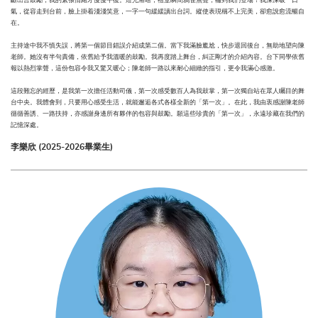
斷出言鼓勵，我的緊張情緒才慢慢平復。燈光漸暗，禮堂瞬間鴉雀無聲，輪到我們登場！我深深吸一口
氣，從容走到台前，臉上掛着淺淺笑意，一字一句緩緩讀出台詞。縱使表現稱不上完美，卻愈說愈流暢自
在。
主持途中我不慎失誤，將第一個節目錯誤介紹成第二個。當下我滿臉尷尬，快步退回後台，無助地望向陳
老師。她沒有半句責備，依舊給予我溫暖的鼓勵。我再度踏上舞台，糾正剛才的介紹內容。台下同學依舊
報以熱烈掌聲，這份包容令我又驚又暖心；陳老師一路以來耐心細緻的指引，更令我滿心感激。
這段難忘的經歷，是我第一次擔任活動司儀，第一次感受數百人為我鼓掌，第一次獨自站在眾人矚目的舞
台中央。我體會到，只要用心感受生活，就能邂逅各式各樣全新的「第一次」。在此，我由衷感謝陳老師
循循善誘、一路扶持，亦感謝身邊所有夥伴的包容與鼓勵。願這些珍貴的「第一次」，永遠珍藏在我們的
記憶深處。
李樂欣 (2025-2026畢業生)