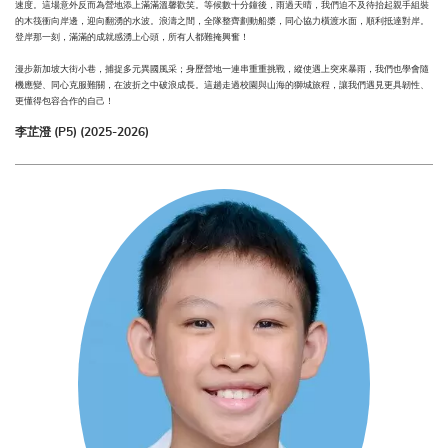
速度。這場意外反而為營地添上滿滿溫馨歡笑。等候數十分鐘後，雨過天晴，我們迫不及待抬起親手組裝
的木筏衝向岸邊，迎向翻湧的水波。浪濤之間，全隊整齊劃動船槳，同心協力橫渡水面，順利抵達對岸。
登岸那一刻，滿滿的成就感湧上心頭，所有人都難掩興奮！
漫步新加坡大街小巷，捕捉多元異國風采；身歷營地一連串重重挑戰，縱使遇上突來暴雨，我們也學會隨
機應變、同心克服難關，在波折之中破浪成長。這趟走過校園與山海的獅城旅程，讓我們遇見更具韌性、
更懂得包容合作的自己！
李芷澄 (P5) (2025-2026)