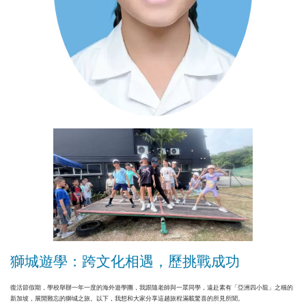
獅城遊學：跨文化相遇，歷挑戰成功
復活節假期，學校舉辦一年一度的海外遊學團，我跟隨老師與一眾同學，遠赴素有「亞洲四小龍」之稱的
新加坡，展開難忘的獅城之旅。以下，我想和大家分享這趟旅程滿載驚喜的所見所聞。