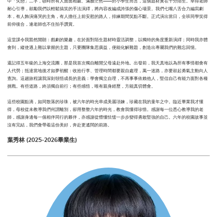
中「失戀」二字，頓時所有人面面相覷、滿臉茫然——對小學生而言，這個題材實在十分陌生。幸得老師
耐心引導，鼓勵我們以輕鬆搞笑的手法演繹，將內容改編成誇張的傷心場景。我們七嘴八舌合力編寫劇
本，有人飾演痛哭的主角，有人擔任上前安慰的路人，排練期間笑點不斷。正式演出當日，全班同學笑得
前仰後合，連老師也不住拍手讚賞。
這堂課令我豁然開朗：戲劇的樂趣，在於面對陌生題材時靈活調整，以獨特的角度重新演繹；同時我亦體
會到，縱使遇上難以掌握的主題，只要團隊集思廣益，便能化解難題，創造出專屬我們的難忘回憶。
還記得五年級的上海交流團，那是我首次獨自離開父母遠赴外地。出發前，我天真地以為所有事情都會有
人代勞；抵達當地後才如夢初醒：收拾行李、管理時間都要親自處理，萬一迷路，亦要鼓起勇氣主動向人
查詢。這趟旅程讓我深刻領悟成長的意義：學會獨立自理，不再事事依賴他人，堅信自己有能力面對各種
挑戰。有些道路，終須獨自前行；有些感悟，唯有親身經歷，方能真切體會。
這些校園點滴，如同散落的珍珠，被六年的時光串成美麗項鍊，珍藏在我的童年之中。臨近畢業我才懂
得，母校從未教導我們何謂離別，卻用整整六年的時光，教會我懂得珍惜。感謝每一位悉心教導我的老
師，感謝身邊每一個相伴同行的夥伴，亦感謝從懵懂怯懦一步步變得勇敢堅強的自己。六年的校園故事並
沒有完結，我們會帶着這份美好，奔赴更遙闊的前路。
葉秀林 (2025-2026畢業生)