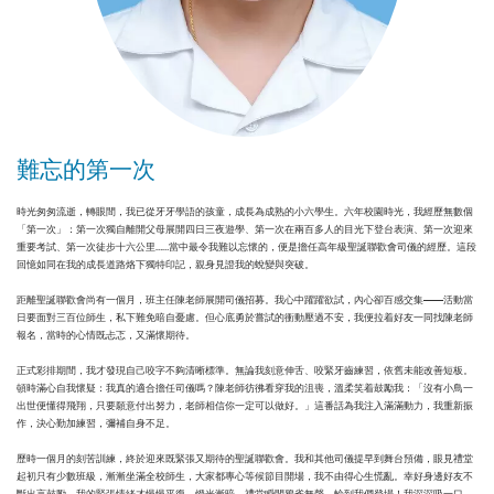
難忘的第一次
時光匆匆流逝，轉眼間，我已從牙牙學語的孩童，成長為成熟的小六學生。六年校園時光，我經歷無數個
「第一次」：第一次獨自離開父母展開四日三夜遊學、第一次在兩百多人的目光下登台表演、第一次迎來
重要考試、第一次徒步十六公里……當中最令我難以忘懷的，便是擔任高年級聖誕聯歡會司儀的經歷。這段
回憶如同在我的成長道路烙下獨特印記，親身見證我的蛻變與突破。
距離聖誕聯歡會尚有一個月，班主任陳老師展開司儀招募。我心中躍躍欲試，內心卻百感交集——活動當
日要面對三百位師生，私下難免暗自憂慮。但心底勇於嘗試的衝動壓過不安，我便拉着好友一同找陳老師
報名，當時的心情既忐忑，又滿懷期待。
正式彩排期間，我才發現自己咬字不夠清晰標準。無論我刻意伸舌、咬緊牙齒練習，依舊未能改善短板。
頓時滿心自我懷疑：我真的適合擔任司儀嗎？陳老師彷彿看穿我的沮喪，溫柔笑着鼓勵我：「沒有小鳥一
出世便懂得飛翔，只要願意付出努力，老師相信你一定可以做好。」這番話為我注入滿滿動力，我重新振
作，決心勤加練習，彌補自身不足。
歷時一個月的刻苦訓練，終於迎來既緊張又期待的聖誕聯歡會。我和其他司儀提早到舞台預備，眼見禮堂
起初只有少數班級，漸漸坐滿全校師生，大家都專心等候節目開場，我不由得心生慌亂。幸好身邊好友不