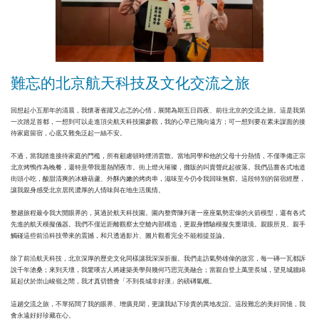
難忘的北京航天科技及文化交流之旅
回想起小五那年的清晨，我懷著雀躍又忐忑的心情，展開為期五日四夜、前往北京的交流之旅。這是我第
一次踏足首都，一想到可以走進頂尖航天科技園參觀，我的心早已飛向遠方；可一想到要在素未謀面的接
待家庭留宿，心底又難免泛起一絲不安。
不過，當我踏進接待家庭的門檻，所有顧慮頓時煙消雲散。當地同學和他的父母十分熱情，不僅準備正宗
北京烤鴨作為晚餐，還特意帶我逛熱鬧夜市。街上燈火璀璨，攤販的叫賣聲此起彼落。我們品嘗各式地道
街頭小吃，酸甜清爽的冰糖葫蘆、外酥內嫩的烤肉串，滋味至今仍令我回味無窮。這段特別的留宿經歷，
讓我親身感受北京居民濃厚的人情味與在地生活風情。
整趟旅程最令我大開眼界的，莫過於航天科技園。園內整齊陳列著一座座氣勢宏偉的火箭模型，還有各式
先進的航天模擬儀器。我們不僅近距離觀察太空艙內部構造，更親身體驗模擬失重環境。親眼所見、親手
觸碰這些前沿科技帶來的震撼，和只透過影片、圖片觀看完全不能相提並論。
除了前沿航天科技，北京深厚的歷史文化同樣讓我深深折服。我們走訪氣勢雄偉的故宮，每一磚一瓦都訴
說千年滄桑；來到天壇，我驚嘆古人將建築美學與幾何巧思完美融合；當親自登上萬里長城，望見城牆綿
延起伏於崇山峻嶺之間，我才真切體會「不到長城非好漢」的磅礡氣概。
這趟交流之旅，不單拓闊了我的眼界、增廣見聞，更讓我結下珍貴的異地友誼。這段難忘的美好回憶，我
會永遠好好珍藏在心。