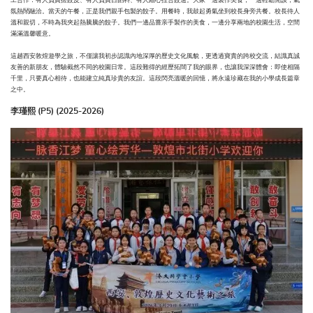
工合作：有人負責搓餃皮、有人負責舀餡料、有人細心捏合餃邊。大家一邊製作美食，一邊輕鬆閒談，氣
氛熱鬧融洽。當天的午餐，正是我們親手包製的餃子。用餐時，我鼓起勇氣坐到校長身旁共餐。校長待人
溫和親切，不時為我夾起熱騰騰的餃子。我們一邊品嘗亲手製作的美食，一邊分享兩地的校園生活，空間
滿滿溫馨暖意。
這趟西安敦煌遊學之旅，不僅讓我初步認識內地深厚的歷史文化風貌，更透過寶貴的跨校交流，結識真誠
友善的新朋友，體驗截然不同的校園日常。這段難得的經歷拓闊了我的眼界，也讓我深深體會：即使相隔
千里，只要真心相待，也能建立純真珍貴的友誼。這段閃亮溫暖的回憶，將永遠珍藏在我的小學成長篇章
之中。
李瑾熙 (P5) (2025-2026)