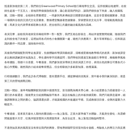
抵達新加坡的第二天，我們前往Greenwood Primary School進行兩地學生交流。這所校園佔地遼闊，在校
師生超過一千五百人；當地同學個個熱情友善，滿心歡迎我們到訪，讓我們很快放下拘束，融入校園氛
圍。活動一開場，全校師生齊聚禮堂，一同參與馬來傳統節日開齋節的慶典。這並非普通校園聚會，而是
一場橫跨全校的沉浸式文化音樂會。整個禮堂飄揚著悠揚樂曲，穿插豐富的文化分享，現場氣氛熾熱溫
暖；馬來文化代表帶來精彩舞台表演，把全校同心共慶的融洽氣氛推向高峰。
表演完畢，副校長與老師安排兩校同學一對一配對，我們互相合影留念，再結伴遊覽整間校園。隨後我們
走到校舍地下的食堂，這裡如同各式特色小食攤匯聚一處，雖然只供應果汁、薯片等簡單點心，但和新認
識的夥伴一同品嘗，滋味格外特別。
其後我們跟隨配對同學走進課室，先後體驗科學課與藝術課，清晰感受兩地教學模式的差異：新加坡課堂
多以教師講解課本知識為主，學生適時舉手回應提問；我們學校則透過互動遊戲引導學習，兩種教學風格
各有優點，我都十分喜愛。午餐過後，我們參加資深導師主持的演講工作坊，表現出色的隊伍可獲各式小
點心作獎勵。雖然我的小組未能奪得獎品，但全程吸收許多嶄新知識，收穫滿滿。
行程後續數日，我們走訪各式博物館、逛街選購手信、捕捉獅城街頭風采，當中最令我印象深刻的，便是
第三天的營地挑戰活動。
活動一開始，連串考驗團隊默契的關卡接踵而至。首項挑戰為獨木齊心橋，各小組需要合力搭建僅容一人
通行的木板通道；隨後男女分組挑戰輪胎平衡木，架設在輪胎上的木板持續晃動，我們只能屏息凝神，細
微調整隊友之間的重心、協調溝通步調，才能讓搖擺的木板趨於平穩。完成兩個項目後，全隊的凝聚力大
幅提升。
午餐過後，迎來當天最令人期待的重頭戲——海上紮筏。正當大家準備下水體驗，天氣突生變化：烏雲瞬
間籠蓋整片天空，狂風伴隨雷聲與大雨撲面而來，為安全起見，海上紮筏活動臨時暫停。
不過突如其來的風雨並沒有掃去我們的興致，營地導師隨即安排室內指令遊戲，考驗各人的專注力與反應