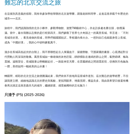
難忘的北京交流之旅
在這個別具意義的假期，我有幸參加學校舉辦的北京遊學團，跟隨老師和同學，走進這座承載千年歷史的
城市——北京。
旅程中，我們認識熱情的北京小夥伴、參觀博物館、遊覽798藝術中心，亦走訪多處名勝古蹟，收穫滿
滿。當中，最令我難以忘懷的是行程第四天，我們參觀了世界七大奇蹟之一的萬里長城。常言道：「不到
長城非好漢。」看見雄偉的長城，同學們都躍躍欲試，爭相邁向烽火台。一想到自己也能親身登上長城、
成為「中國好漢」，我的心中頓時豪氣萬千。
漫步在長城高低起伏的台階上，我不禁聯想起古人揮灑血汗、築牆禦敵、守護家國的畫面，心底湧起對古
代勞動人民深深的敬佩。萬里長城如一條雄偉的灰色巨龍，靜靜橫臥在連綿的群山之間，氣勢磅礡、極為
震撼。遠眺望去，長城隨著山勢蜿蜒起伏，一路延伸至天際，在雲霧繚繞之間若隱若現，彷彿與天色融為
一體，美得如同一幅絕美的山水畫！
轉眼間，精彩的北京交流之旅便圓滿結束，我們依依不捨地與這座城市道別。這次難忘的遊學經歷，不但
讓我更立體、細緻地認識北京的歷史與風貌，更拓闊眼界、增廣見聞，獲益良多。我由衷希望日後還有機
會再次踏足這座意義非凡的城市，繼續探索、感受她獨特的文化魅力！
只清予 (P5) (2025-2026)