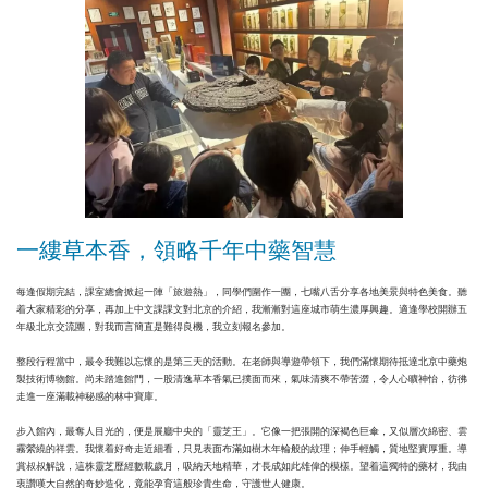
一縷草本香，領略千年中藥智慧
每逢假期完結，課室總會掀起一陣「旅遊熱」，同學們圍作一團，七嘴八舌分享各地美景與特色美食。聽
着大家精彩的分享，再加上中文課課文對北京的介紹，我漸漸對這座城市萌生濃厚興趣。適逢學校開辦五
年級北京交流團，對我而言簡直是難得良機，我立刻報名參加。
整段行程當中，最令我難以忘懷的是第三天的活動。在老師與導遊帶領下，我們滿懷期待抵達北京中藥炮
製技術博物館。尚未踏進館門，一股清逸草本香氣已撲面而來，氣味清爽不帶苦澀，令人心曠神怡，彷彿
走進一座滿載神秘感的林中寶庫。
步入館內，最奪人目光的，便是展廳中央的「靈芝王」。它像一把張開的深褐色巨傘，又似層次綿密、雲
霧縈繞的祥雲。我懷着好奇走近細看，只見表面布滿如樹木年輪般的紋理；伸手輕觸，質地堅實厚重。導
賞叔叔解說，這株靈芝歷經數載歲月，吸納天地精華，才長成如此雄偉的模樣。望着這獨特的藥材，我由
衷讚嘆大自然的奇妙造化，竟能孕育這般珍貴生命，守護世人健康。