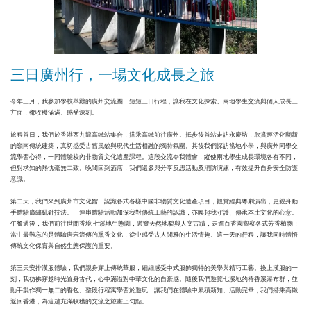
三日廣州行，一場文化成長之旅
今年三月，我參加學校舉辦的廣州交流團，短短三日行程，讓我在文化探索、兩地學生交流與個人成長三
方面，都收穫滿滿、感受深刻。
旅程首日，我們於香港西九龍高鐵站集合，搭乘高鐵前往廣州。抵步後首站走訪永慶坊，欣賞經活化翻新
的嶺南傳統建築，真切感受古舊風貌與現代生活相融的獨特氛圍。其後我們探訪當地小學，與廣州同學交
流學習心得，一同體驗校內非物質文化遺產課程。這段交流令我體會，縱使兩地學生成長環境各有不同，
但對求知的熱忱毫無二致。晚間回到酒店，我們還參與分享反思活動及消防演練，有效提升自身安全防護
意識。
第二天，我們來到廣州市文化館，認識各式各樣中國非物質文化遺產項目，觀賞經典粵劇演出，更親身動
手體驗廣繡亂針技法。一連串體驗活動加深我對傳統工藝的認識，亦喚起我守護、傳承本土文化的心意。
午餐過後，我們前往世間香境·七溪地生態園，遊覽天然地貌與人文古蹟，走進百香園觀察各式芳香植物；
當中最難忘的是體驗唐宋流傳的熏香文化，從中感受古人閒雅的生活情趣。這一天的行程，讓我同時體悟
傳統文化保育與自然生態保護的重要。
第三天安排漢服體驗，我們親身穿上傳統華服，細細感受中式服飾獨特的美學與精巧工藝。換上漢服的一
刻，我彷彿穿越時光置身古代，心中滿溢對中華文化的自豪感。隨後我們遊覽七溪地的椿香溪瀑布群，並
動手製作獨一無二的香包。整段行程寓學習於遊玩，讓我們在體驗中累積新知。活動完畢，我們搭乘高鐵
返回香港，為這趟充滿收穫的交流之旅畫上句點。