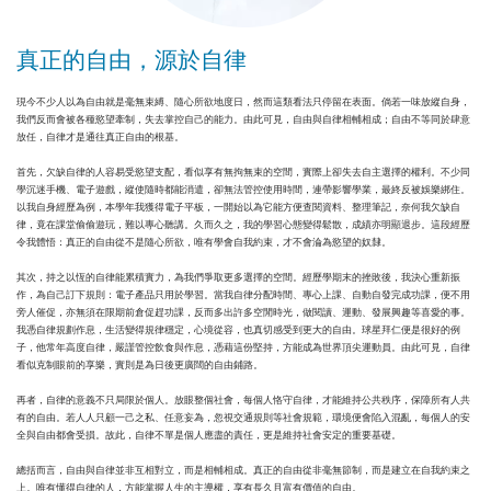
真正的自由，源於自律
現今不少人以為自由就是毫無束縛、隨心所欲地度日，然而這類看法只停留在表面。倘若一味放縱自身，
我們反而會被各種慾望牽制，失去掌控自己的能力。由此可見，自由與自律相輔相成；自由不等同於肆意
放任，自律才是通往真正自由的根基。
首先，欠缺自律的人容易受慾望支配，看似享有無拘無束的空間，實際上卻失去自主選擇的權利。不少同
學沉迷手機、電子遊戲，縱使隨時都能消遣，卻無法管控使用時間，連帶影響學業，最終反被娛樂綁住。
以我自身經歷為例，本學年我獲得電子平板，一開始以為它能方便查閱資料、整理筆記，奈何我欠缺自
律，竟在課堂偷偷遊玩，難以專心聽講。久而久之，我的學習心態變得鬆散，成績亦明顯退步。這段經歷
令我體悟：真正的自由從不是隨心所欲，唯有學會自我約束，才不會淪為慾望的奴隸。
其次，持之以恆的自律能累積實力，為我們爭取更多選擇的空間。經歷學期末的挫敗後，我決心重新振
作，為自己訂下規則：電子產品只用於學習。當我自律分配時間、專心上課、自動自發完成功課，便不用
旁人催促，亦無須在限期前倉促趕功課，反而多出許多空閒時光，做閱讀、運動、發展興趣等喜愛的事。
我憑自律規劃作息，生活變得規律穩定，心境從容，也真切感受到更大的自由。球星拜仁便是很好的例
子，他常年高度自律，嚴謹管控飲食與作息，憑藉這份堅持，方能成為世界頂尖運動員。由此可見，自律
看似克制眼前的享樂，實則是為日後更廣闊的自由鋪路。
再者，自律的意義不只局限於個人。放眼整個社會，每個人恪守自律，才能維持公共秩序，保障所有人共
有的自由。若人人只顧一己之私、任意妄為，忽視交通規則等社會規範，環境便會陷入混亂，每個人的安
全與自由都會受損。故此，自律不單是個人應盡的責任，更是維持社會安定的重要基礎。
總括而言，自由與自律並非互相對立，而是相輔相成。真正的自由從非毫無節制，而是建立在自我約束之
上。唯有懂得自律的人，方能掌握人生的主導權，享有長久且富有價值的自由。