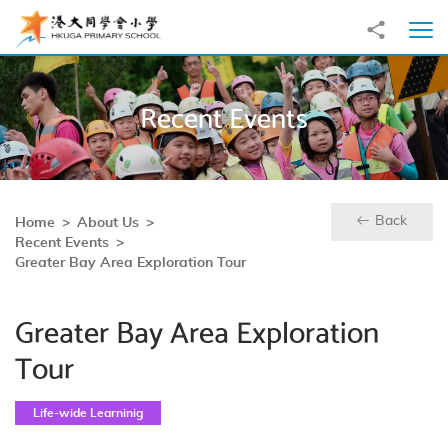
Skip to main content
Share to
Ope
Recent Events
Back
Home
About Us
Recent Events
Greater Bay Area Exploration Tour
Greater Bay Area Exploration
Tour
Life-wide Learninig