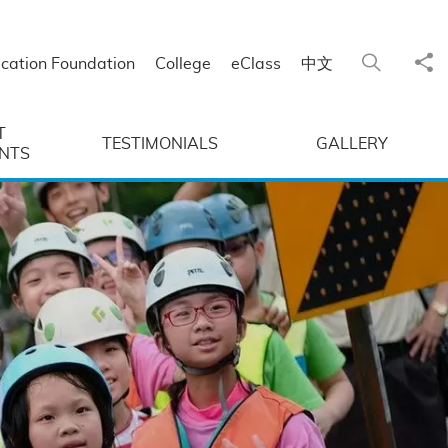
Sha
Search
cation Foundation
College
eClass
中文
T
TESTIMONIALS
GALLERY
NTS