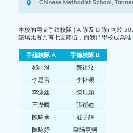
Chinese Methodist School, Tanner 
本校的兩支手鐘校隊 ( A 隊及 B 隊) 均於 2
該場比賽共有七支隊伍，而我們學校成為唯
手鐘校隊 A
手鐘校隊 B
鄒雨澄
鄭祖汶
李思言
李祉穎
李泳廷
陳珏穎
王濼晴
張鎧廸
陳暐承
莊子靜
陳咏妤
歐陽熹烔