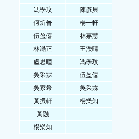
馮學玟
陳彥貝
何炘晉
楊一軒
伍盈僖
林嘉慧
林澔正
王濼晴
盧思曈
馮學玟
吳采霖
伍盈僖
吳家希
吳采霖
黃振軒
楊樂知
黃融
楊樂知