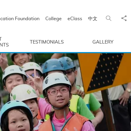
Sha
Search
cation Foundation
College
eClass
中文
T
TESTIMONIALS
GALLERY
NTS