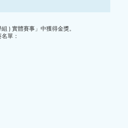
 小學組 ) 實體賽事」中獲得金獎。
賽名單：