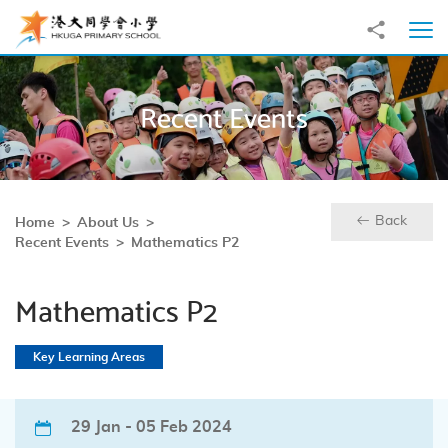
Skip to main content
Share to
Ope
Recent Events
Back
Home
About Us
Recent Events
Mathematics P2
Mathematics P2
Key Learning Areas
29 Jan - 05 Feb 2024