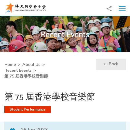
Skip to main content
Share to
Ope
Recent Events
Back
Home
About Us
Recent Events
第 75 屆香港學校音樂節
第 75 屆香港學校音樂節
Student Performance
16 Jun 2023