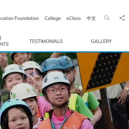
Sha
Search
cation Foundation
College
eClass
中文
T
TESTIMONIALS
GALLERY
NTS