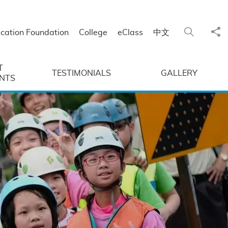
Sha
Search
cation Foundation
College
eClass
中文
T
TESTIMONIALS
GALLERY
NTS