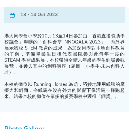
13 - 14 Oct 2023
港大同學會小學於10月13至14日參加由「香港直接資助學
校議會」舉辦的「創科薈萃 INNOGALA 2023」，向外界
展示我校 STEM 教育的成果。為加深同學對本地創科教育
的了解，準備畢業生日後代表書院參與此每年一度的
STEAM 學習成果展，本校帶領全體六年級的學生到場參觀
展覽，並參與其中的創科講座（題目：小學生‧未來創科人
才）。
本校的攤位以 Running Horses 為題，巧妙地運用紙張的摩
擦力和斜面，令紙馬在沒有外力的影響下像活馬一樣跑起
來。結果本校的攤位在眾多的參賽學校中獲得「銅獎」。
Photo Gallery