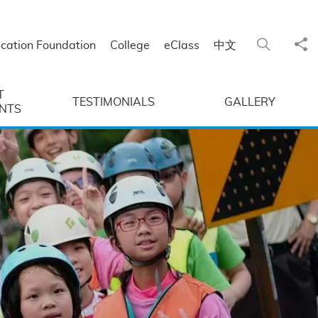
Sha
Search
cation Foundation
College
eClass
中文
T
TESTIMONIALS
GALLERY
NTS