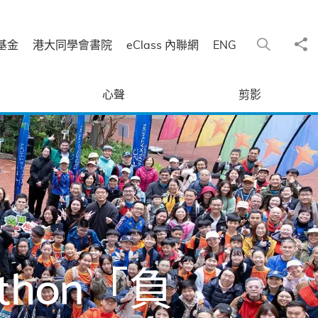
分
搜尋
基金
港大同學會書院
eClass 內聯網
ENG
心聲
剪影
athon「負
當乒乓精英
ng Event
子的光
獎
賽
強
Activity
交流團
笈書院途
比賽
國舞
比賽
會
覽會