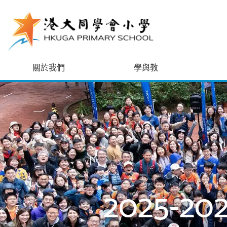
跳至主內容
關於我們
學與教
2025-2
生命見證
Interna
用心
P3 X P6
航天
P2C
中
中
全
U