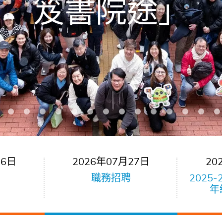
笈書院途」
回到港小
如何從小培養孩子的數據思維以應對未來挑戰
2023-2024年度港島東區小學
藝術小先鋒布偶課程結業演出
創智名片爬行四驅車全國賽
參觀嘉道理農場暨植物園
交流計劃講座及工作坊
五年級常識科學習活動
五年級跨境遊學之旅
小四至小六週會分享
暨小一入學簡介會
全方位學習活動日
2022-2023 年度
A Photo Journal
英國語文教育
盆栽插花班
家長講座
第一期
06日
2026年07月27日
20
職務招聘
2025
年