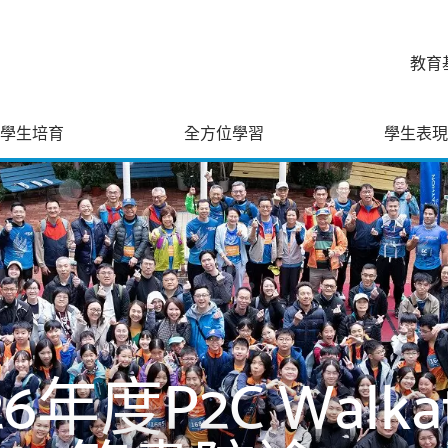
教育
學生培育
全方位學習
學生表現
026年度P2C Walk
：堅毅精神 - 
tional Food Tasti
做父母．成為孩
行政長官卓越教學
深港澳人工智能大
熱愛生命 逆境自
流感小博士 2.0
延伸學習活動
探「星」之旅
青年藝遊故宮
遊學新加坡
校際田徑賽
綠色小先鋒
長者學苑
偶友街作
家長學堂
開放日
水運會
 Cross Year Level 
科技及歷史文化
 Walkathon 負
文科拼音及查字典
華文化週會：中
港小學區際田徑
二十周年校慶座談
GArtist 作品展
聖誕佳節樂繽紛
負笈書院途
聖誕同樂日
正向體驗日
專業發展日
小一迎新日