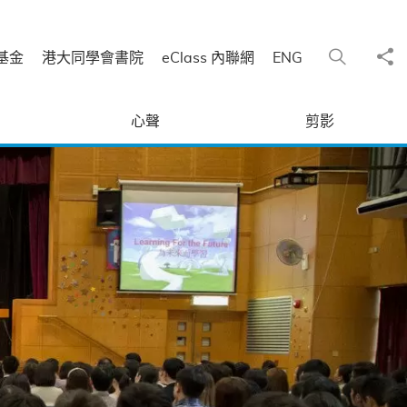
分
搜尋
基金
港大同學會書院
eClass 內聯網
ENG
心聲
剪影