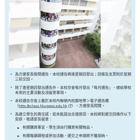
為方便家長檢閱通告，本校通告將逢星期四發出；回條及支票則於星期
三前交回。
除了逢星期四發出通告外，本校亦會每月發出「每月通告」，總結學校
未來的主要活動及須留意事項。
本校通告亦會上載於本校內聯網內校園地帶＞電子通告欄
（
http://eclass.hkugaps.edu.hk
），方便家長閱覽。
為建立學生的責任感，如未能提出合理原因，本校將對遲交回條作以下
安排，敬請家長留意：
有關購買事宜，學生須自行購買有關物品。
有關報讀課程或參加活動，遲交之申請將不獲接納。