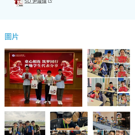
5D 尹竣煒
圖片