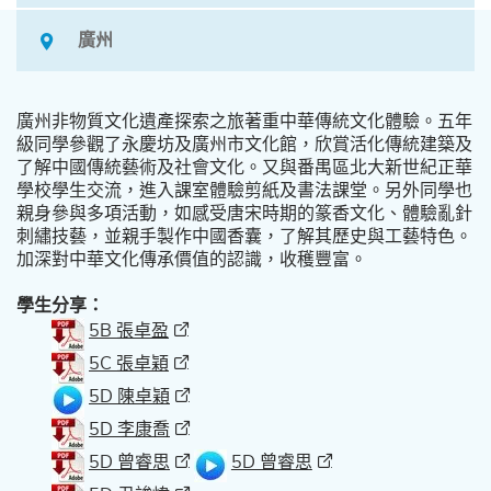
廣州
廣州非物質文化遺產探索之旅著重中華傳統文化體驗。五年
級同學參觀了永慶坊及廣州市文化館，欣賞活化傳統建築及
了解中國傳統藝術及社會文化。又與番禺區北大新世紀正華
學校學生交流，進入課室體驗剪紙及書法課堂。另外同學也
親身參與多項活動，如感受唐宋時期的篆香文化、體驗亂針
刺繡技藝，並親手製作中國香囊，了解其歷史與工藝特色。
加深對中華文化傳承價值的認識，收穫豐富。
學生分享：
5B 張卓盈
5C 張卓穎
5D 陳卓穎
5D 李康喬
5D 曾睿思
5D 曾睿思