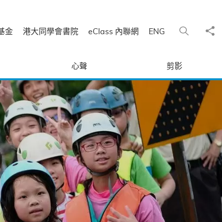
分
搜尋
基金
港大同學會書院
eClass 內聯網
ENG
心聲
剪影