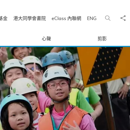
分
搜尋
基金
港大同學會書院
eClass 內聯網
ENG
心聲
剪影