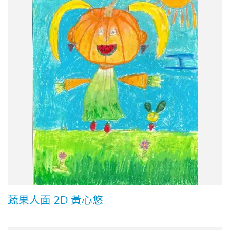
蔬果人面 2D 黃心悠