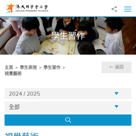
跳至主內容
分享到
打
學生習作
返回
主頁
學生表現
學生習作
視覺藝術
学年
2024 / 2025
年级
全部
搜尋
視覺藝術