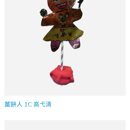
薑餅人 1C 高弋清