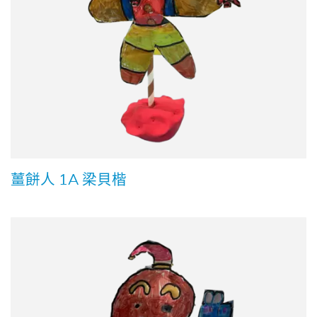
薑餅人 1A 梁貝楷