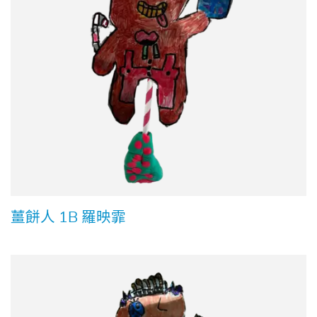
薑餅人 1B 羅映霏