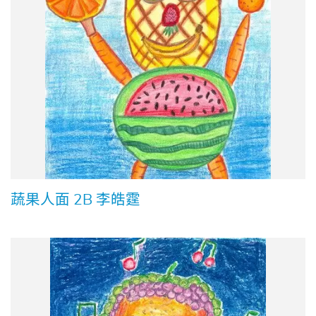
蔬果人面 2B 李皓霆