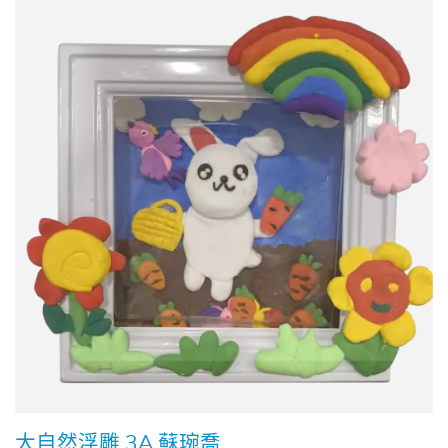
大自然浮雕 3A 蘇琬喬