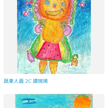
蔬果人面 2C 譚琬琋