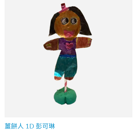
薑餅人 1D 彭可琳