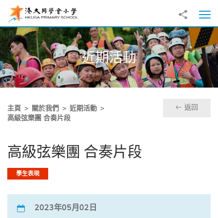
跳至主內容
分享到
打
近期活動
返回
主頁
關於我們
近期活動
高級弦樂團 合奏片段
高級弦樂團 合奏片段
學生表現
2023年05月02日