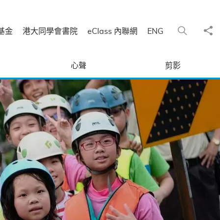
分
搜尋
基金
港大同學會書院
eClass 內聯網
ENG
心聲
剪影