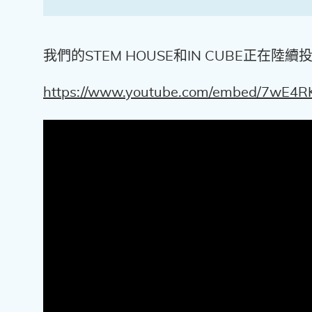
我們的STEM HOUSE和IN CUBE正
https://www.youtube.com/embed/7wE4