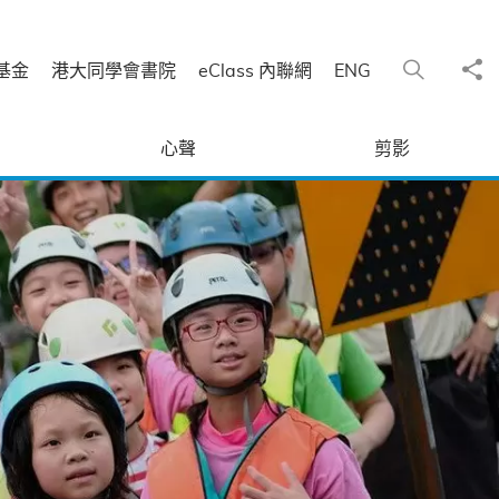
分
搜尋
基金
港大同學會書院
eClass 內聯網
ENG
心聲
剪影